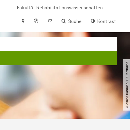
Fakultät Rehabilitationswissenschaften
Suche
Kontrast
© Aliona Kardash​/​TU Dortmund