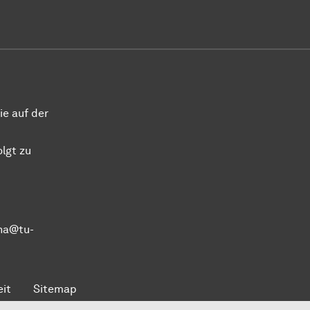
ie auf der
olgt zu
eha@tu-
eit
Sitemap