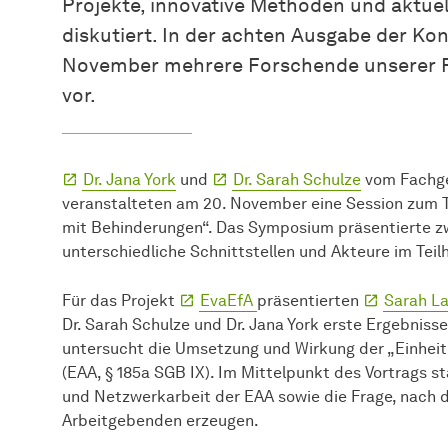
Projekte, innovative Methoden und aktuel
diskutiert. In der achten Ausgabe der Kon
November mehrere Forschende unserer Fa
vor.
Dr. Jana York
und
Dr. Sarah Schulze
vom Fachgeb
veranstalteten am 20. November eine Session zum 
mit Behinderungen“. Das Symposium präsentierte zw
unterschiedliche Schnittstellen und Akteure im Tei
Für das Projekt
EvaEfA
präsentierten
Sarah L
Dr. Sarah Schulze und Dr. Jana York erste Ergebniss
untersucht die Umsetzung und Wirkung der „Einheitl
(EAA, § 185a SGB IX). Im Mittelpunkt des Vortrags s
und Netzwerkarbeit der EAA sowie die Frage, nach d
Arbeitgebenden erzeugen.