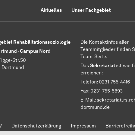
Aktuelles
Unser Fachgebiet
ebiet Rehabilitationssoziologie
Die Kontaktinfos aller
Teammitglieder finden S
rtmund - Campus Nord
Team-Seite.
Figge-Str.50
Das
Sekretariat
ist wie f
7 Dortmund
erreichen:
Telefon: 0231-755-4416
Fax: 0231-755-5893
E-Mail: sekretariat.rs.r
dortmund.de
?
Datenschutzerklärung
Impressum
Barrierefreih