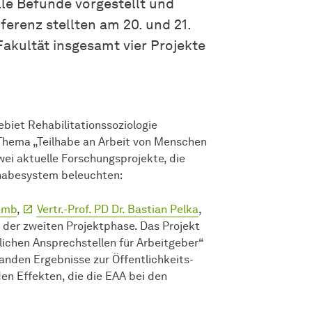
le Befunde vorgestellt und
ferenz stellten am 20. und 21.
kultät insgesamt vier Projekte
iet Rehabilitationssoziologie
Thema „Teilhabe an Arbeit von Menschen
ei aktuelle Forschungsprojekte, die
lhabesystem beleuchten:
amb
,
Vertr.-Prof. PD Dr. Bastian Pelka
,
e der zweiten Projektphase. Das Projekt
ichen Ansprechstellen für Arbeitgeber“
tanden Ergebnisse zur Öffentlichkeits-
en Effekten, die die EAA bei den