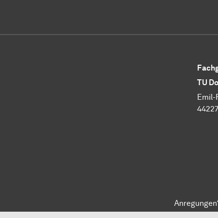
Fachg
TU Do
Emil-
4422
Anregungen