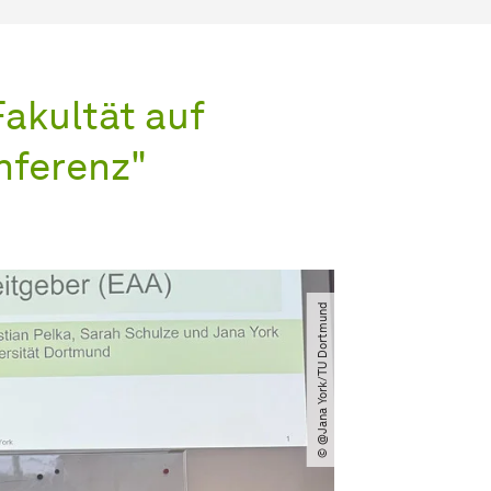
Fakultät auf
nferenz"
© @Jana York​/​TU Dortmund