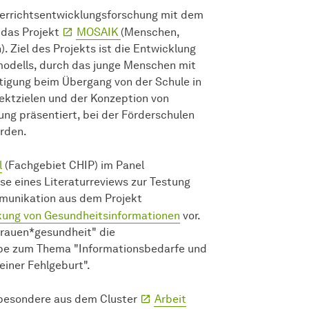
rrichts­entwicklungs­forschung mit dem
 das Projekt
MOSAIK
(Menschen,
. Ziel des Projekts ist die Entwicklung
modells, durch das junge Menschen mit
htigung beim Übergang von der Schule in
ektzielen und der Konzeption von
ng präsentiert, bei der Förderschulen
urden.
l
(Fachgebiet CHIP) im Panel
 eines Literaturreviews zur Testung
mmunikation aus dem Projekt
rkung von Gesundheitsinformationen
vor.
Frauen*gesundheit" die
ppe zum Thema "Informationsbedarfe und
einer Fehlgeburt".
sbesondere aus dem Cluster
Arbeit