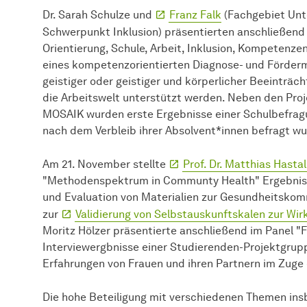
Dr. Sarah Schulze und
Franz Falk
(Fachgebiet Unte
Schwerpunkt Inklusion) präsentierten anschließend
Orientierung, Schule, Arbeit, Inklusion, Kompetenzen)
eines kompetenzorientierten Diagnose- und Förder
geistiger oder geistiger und körperlicher Beeinträc
die Arbeitswelt unterstützt werden. Neben den Proj
MOSAIK wurden erste Ergebnisse einer Schulbefragu
nach dem Verbleib ihrer Absolvent*innen befragt w
Am 21. November stellte
Prof. Dr. Matthias Hastal
"Methodenspektrum in Communty Health" Ergebnisse
und Evaluation von Materialien zur Gesundheitsko
zur
Validierung von Selbstauskunftskalen zur Wi
Moritz Hölzer präsentierte anschließend im Panel "
Interviewergbnisse einer Studierenden-Projektgru
Erfahrungen von Frauen und ihren Partnern im Zuge 
Die hohe Beteiligung mit verschiedenen Themen in