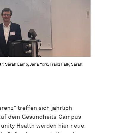
: Sarah Lamb, Jana York, Franz Falk, Sarah
nz" treffen sich jährlich
 auf dem Gesundheits-Campus
ity Health werden hier neue