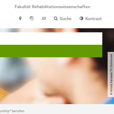
Fakultät Rehabilitationswissenschaften
Suche
Kontrast
© Aliona Kardash​/​TU Dortmund
urship“ berufen