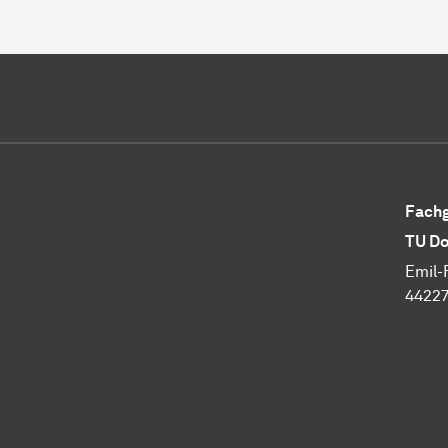
Fachg
TU Do
Emil-
4422