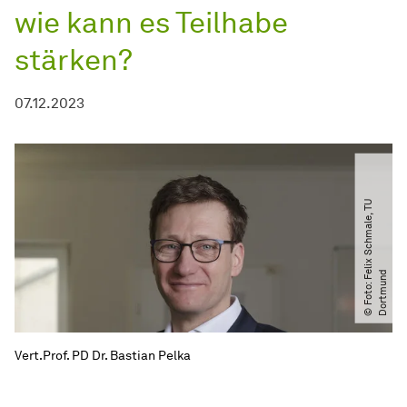
wie kann es Teilhabe
stärken?
07.12.2023
©
F
o
t
o:
F
l
i
x
S
c
h
m
a
l
e,
T
U
D
o
r
t
m
u
n
e
d
Vert.Prof. PD Dr. Bastian Pelka