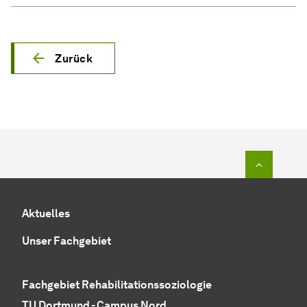
Zurück
Zum Seit
Aktuelles
Unser Fachgebiet
Fachgebiet Rehabilitationssoziologie
TU Dortmund - Campus Nord